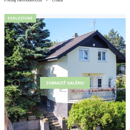
Predaj nehnuteľností
Chata
EXKLUZÍVNE
ZOBRAZIŤ GALÉRIU