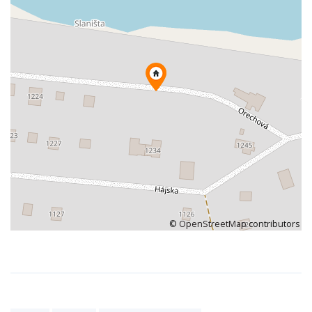
©
OpenStreetMap
contributors