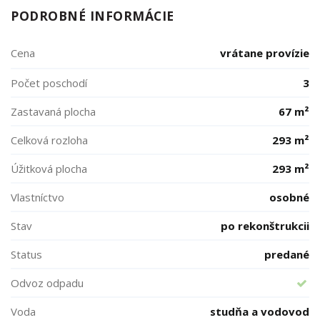
PODROBNÉ INFORMÁCIE
Cena
vrátane provízie
Počet poschodí
3
Zastavaná plocha
67 m²
Celková rozloha
293 m²
Úžitková plocha
293 m²
Vlastníctvo
osobné
Stav
po rekonštrukcii
Status
predané
Odvoz odpadu
Voda
studňa a vodovod