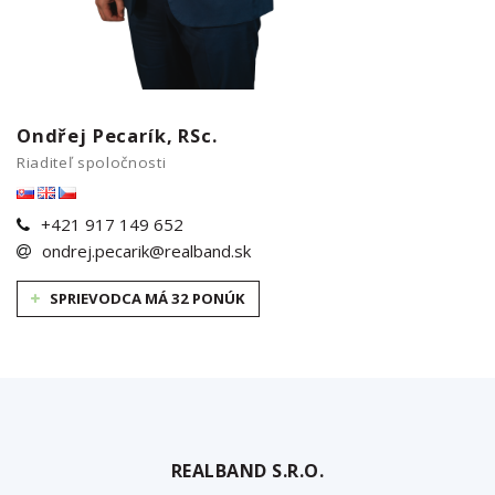
Ondřej Pecarík, RSc.
Riaditeľ spoločnosti
+421 917 149 652
ondrej.pecarik@realband.sk
SPRIEVODCA MÁ 32 PONÚK
REALBAND S.R.O.