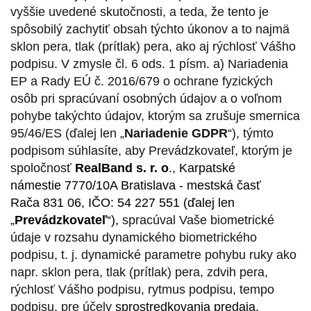
vyššie uvedené skutočnosti, a teda, že tento je
spôsobilý zachytiť obsah týchto úkonov a to najmä
sklon pera, tlak (prítlak) pera, ako aj rýchlosť Vášho
podpisu. V zmysle čl. 6 ods. 1 písm. a) Nariadenia
EP a Rady EÚ č. 2016/679 o ochrane fyzických
osôb pri spracúvaní osobných údajov a o voľnom
pohybe takýchto údajov, ktorým sa zrušuje smernica
95/46/ES (ďalej len „
Nariadenie GDPR
“), týmto
podpisom súhlasíte, aby Prevádzkovateľ, ktorým je
spoločnosť
RealBand s. r. o
.
,
Karpatské
námestie 7770/10A
Bratislava - mestská časť
Rača 831 06, IČO: 54 227 551 (ďalej len
„
Prevádzkovateľ
“),
spracúval Vaše biometrické
údaje v rozsahu dynamického biometrického
podpisu, t. j. dynamické parametre pohybu ruky ako
napr. sklon pera, tlak (prítlak) pera, zdvih pera,
rýchlosť Vášho podpisu, rytmus podpisu, tempo
podpisu, pre účely
sprostredkovania predaja,