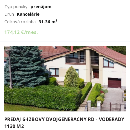
Typ ponuky
prenájom
Druh
Kancelárie
Celková rozloha
31.36 m²
174,12 €/mes.
PREDAJ 6-IZBOVÝ DVOJGENERAČNÝ RD - VODERADY
1130 M2