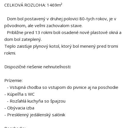
CELKOVÁ ROZLOHA: 1469m²
Dom bol postavený v druhej polovici 80-tych rokov, je v
pôvodnom, ale veľmi zachovalom stave.
Približne pred 13 rokmi boli osadené nové plastové okná a
dom bol zateplený.
Teplo zaisťuje plynový kotol, ktorý bol menený pred tromi
rokmi.
Dispozičné riešenie nehnuteľnosti:
Prízemie:
- Vstupná chodba so vstupom do pivnice aj na poschodie
- Kúpeľňa s WC
- Rozľahlá kuchyňa so špajzou
- Obývacia izba
- Presklenný jedálenský salónik