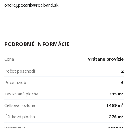
ondrej.pecarik@realband.sk
PODROBNÉ INFORMÁCIE
Cena
vrátane provízie
Počet poschodí
2
Počet izieb
6
Zastavaná plocha
395 m²
Celková rozloha
1469 m²
Úžitková plocha
276 m²