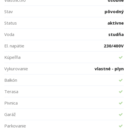
Vlastníctvo
osobné
Stav
pôvodný
Status
aktívne
Voda
studňa
El. napätie
230/400V
Kúpeľňa
Vykurovanie
vlastné - plyn
Balkón
Terasa
Pivnica
Garáž
Parkovanie