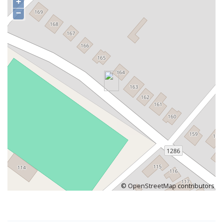
+
−
©
OpenStreetMap
contributors