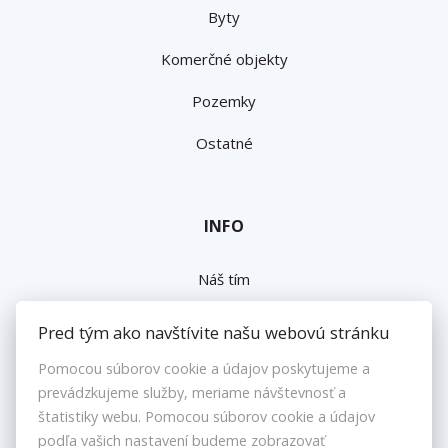
Byty
Komerčné objekty
Pozemky
Ostatné
INFO
Náš tím
Napíšte nám
Pred tým ako navštívite našu webovú stránku
Kontakt
Pomocou súborov cookie a údajov poskytujeme a
prevádzkujeme služby, meriame návštevnosť a
Nastavenie cookies
štatistiky webu. Pomocou súborov cookie a údajov
podľa vašich nastavení budeme zobrazovať