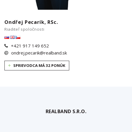
Ondřej Pecarík, RSc.
Riaditeľ spoločnosti
+421 917 149 652
ondrej.pecarik@realband.sk
SPRIEVODCA MÁ 32 PONÚK
REALBAND S.R.O.